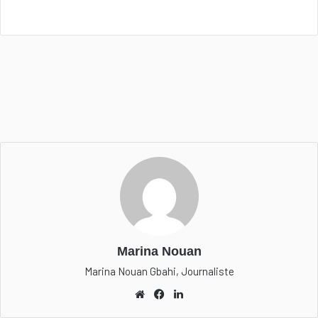
Marina Nouan
Marina Nouan Gbahi, Journaliste
We
Fa
Lin
bsi
ceb
ked