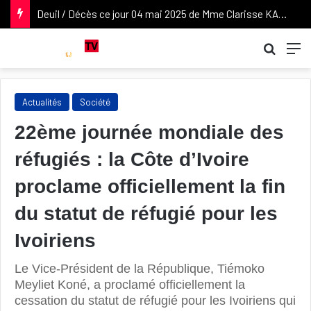
Deuil / Décès ce jour 04 mai 2025 de Mme Clarisse KABLAN DUNCAN, épouse de l’ancien Vice-président de la République Daniel KABLAN DUNCAN. Nos condoléances attristées à son époux et à sa famille.
Recher
M
Actualités
Société
22ème journée mondiale des
réfugiés : la Côte d’Ivoire
proclame officiellement la fin
du statut de réfugié pour les
Ivoiriens
Le Vice-Président de la République, Tiémoko
Meyliet Koné, a proclamé officiellement la
cessation du statut de réfugié pour les Ivoiriens qui