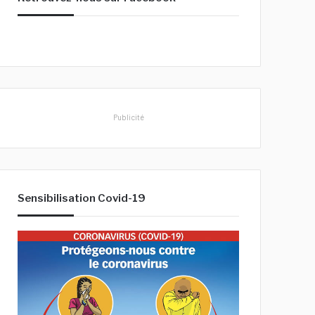
h
e
r
:
Publicité
Sensibilisation Covid-19