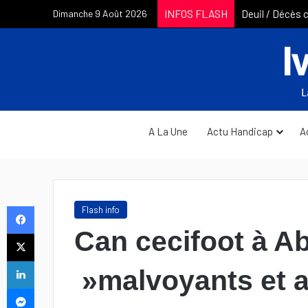
INFOS FLASH
Dimanche 9 Août 2026
A La Une
Actu Handicap
A
Facebook
Flash info
Can cecifoot à Ab
X
Linkedin
»malvoyants et a
Messenger