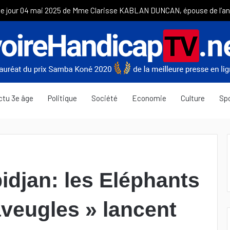
ctu 3e âge
Politique
Société
Economie
Culture
Sp
idjan: les Eléphants
veugles » lancent