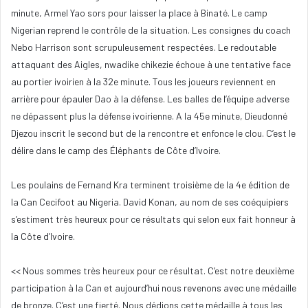
minute, Armel Yao sors pour laisser la place à Binaté. Le camp
Nigerian reprend le contrôle de la situation. Les consignes du coach
Nebo Harrison sont scrupuleusement respectées. Le redoutable
attaquant des Aigles, nwadike chikezie échoue à une tentative face
au portier ivoirien à la 32e minute. Tous les joueurs reviennent en
arrière pour épauler Dao à la défense. Les balles de l’équipe adverse
ne dépassent plus la défense ivoirienne. A la 45e minute, Dieudonné
Djezou inscrit le second but de la rencontre et enfonce le clou. C’est le
délire dans le camp des Éléphants de Côte d’Ivoire.
Les poulains de Fernand Kra terminent troisième de la 4e édition de
la Can Cecifoot au Nigeria. David Konan, au nom de ses coéquipiers
s’estiment très heureux pour ce résultats qui selon eux fait honneur à
la Côte d’Ivoire.
<< Nous sommes très heureux pour ce résultat. C’est notre deuxième
participation à la Can et aujourd’hui nous revenons avec une médaille
de bronze. C’est une fierté. Nous dédions cette médaille à tous les