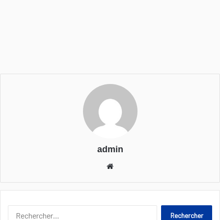
admin
We
bsi
te
R