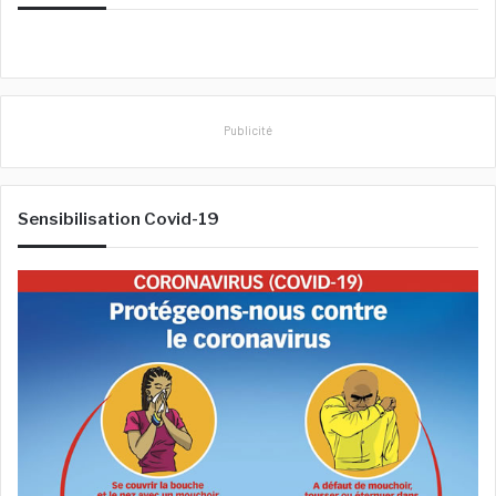
c
h
e
r
:
Publicité
Sensibilisation Covid-19