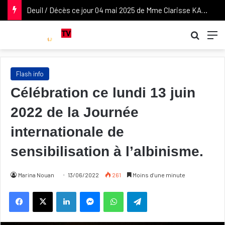
Deuil / Décès ce jour 04 mai 2025 de Mme Clarisse KABLAN DUNCAN, épouse de l’ancien Vice-président de la République Daniel KABLAN DUNCAN. Nos condoléances attristées à son époux et à sa famille.
Recher
M
Flash info
Célébration ce lundi 13 juin
2022 de la Journée
internationale de
sensibilisation à l’albinisme.
Marina Nouan
13/06/2022
261
Moins d’une minute
Linkedin
Messenger
WhatsApp
Telegram