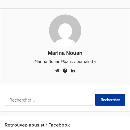
Marina Nouan
Marina Nouan Gbahi, Journaliste
We
Fa
Lin
bsi
ceb
ked
te
ook
in
R
e
c
h
e
Retrouvez-nous sur Facebook
r