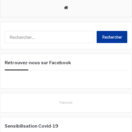
We
bsi
te
R
e
c
h
e
Retrouvez-nous sur Facebook
r
c
h
e
r
:
Publicité
Sensibilisation Covid-19