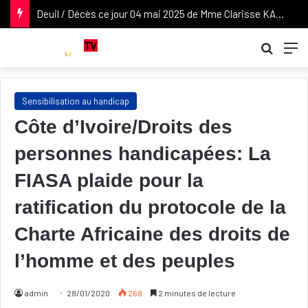
Deuil / Décès ce jour 04 mai 2025 de Mme Clarisse KABLAN DUNCAN, épouse de l’ancien Vice-président de la République Daniel KABLAN DUNCAN. Nos condoléances attristées à son époux et à sa famille.
Recher
M
Sensibilisation au handicap
Côte d’Ivoire/Droits des
personnes handicapées: La
FIASA plaide pour la
ratification du protocole de la
Charte Africaine des droits de
l’homme et des peuples
admin
28/01/2020
268
2 minutes de lecture