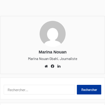
Marina Nouan
Marina Nouan Gbahi, Journaliste
We
Fa
Lin
bsi
ceb
ked
te
ook
in
R
e
c
h