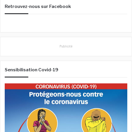
e
Retrouvez-nous sur Facebook
r
c
h
e
r
:
Publicité
Sensibilisation Covid-19