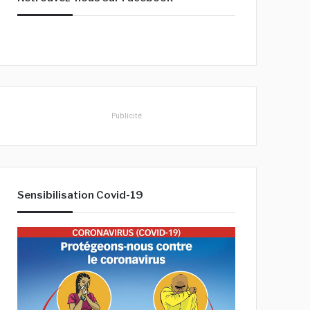
h
e
r
:
Publicité
Sensibilisation Covid-19