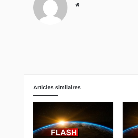
We
bsi
te
Articles similaires