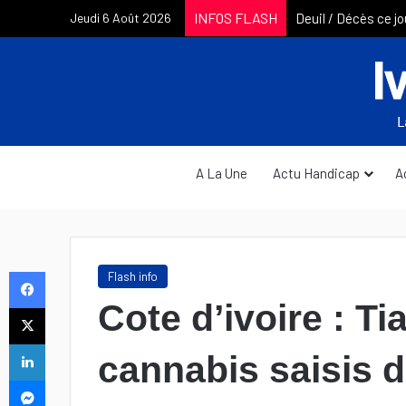
INFOS FLASH
Jeudi 6 Août 2026
A La Une
Actu Handicap
A
Facebook
Flash info
Cote d’ivoire : T
X
Linkedin
cannabis saisis 
Messenger