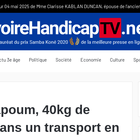
ctu 3e âge
Politique
Société
Economie
Culture
Sp
iapoum, 40kg de
dans un transport en