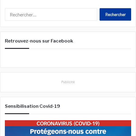
R
e
c
h
e
Retrouvez-nous sur Facebook
r
c
h
e
r
:
Publicité
Sensibilisation Covid-19