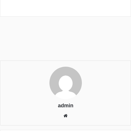
admin
We
bsi
te