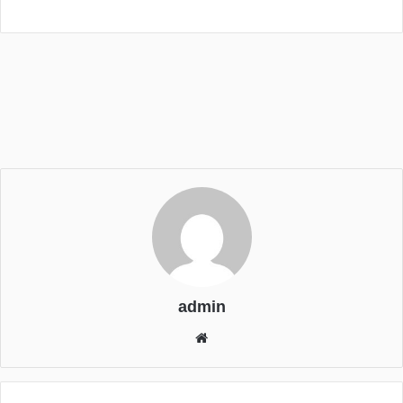
admin
We
bsi
te