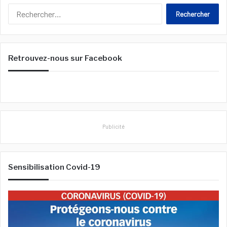
R
e
c
h
e
Retrouvez-nous sur Facebook
r
c
h
e
r
:
Publicité
Sensibilisation Covid-19