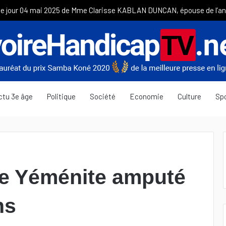
ctu 3e âge
Politique
Société
Economie
Culture
Sp
ne Yéménite amputé
ns