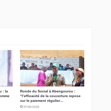
 : la
Ronde du Social à Abengourou :
 comme
“l’efficacité de la couverture repose
sur le paiement régulier…
27/06/2026