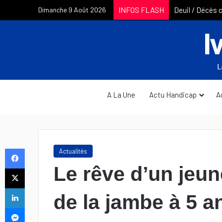
INFOS FLASH
Dimanche 9 Août 2026
A La Une
Actu Handicap
A
Facebook
Actualités
Le rêve d’un jeu
X
Linkedin
de la jambe à 5 a
Messenger