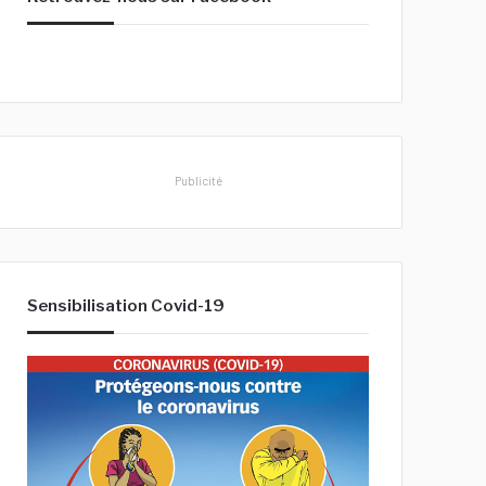
h
e
r
:
Publicité
Sensibilisation Covid-19