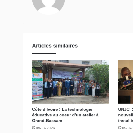
bsi
te
Articles similaires
Côte d’Ivoire : La technologie
UNJCI :
éducative au coeur d’un atelier à
nouvell
Grand-Bassam
install
09/07/2026
05/07