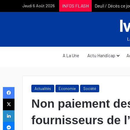
INFOS FLASH
Jeudi 6 Août 2026
A La Une
Actu Handicap
A
Facebook
Actualités
Economie
Société
X
Non paiement des
Linkedin
fournisseurs de l
Messenger