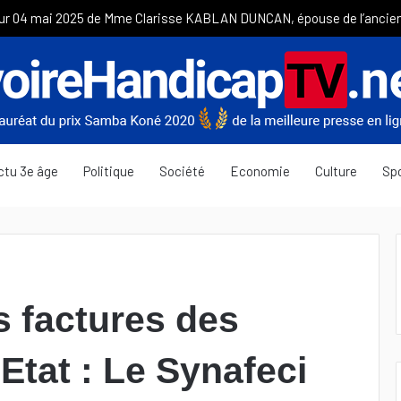
ctu 3e âge
Politique
Société
Economie
Culture
Sp
 factures des
’Etat : Le Synafeci