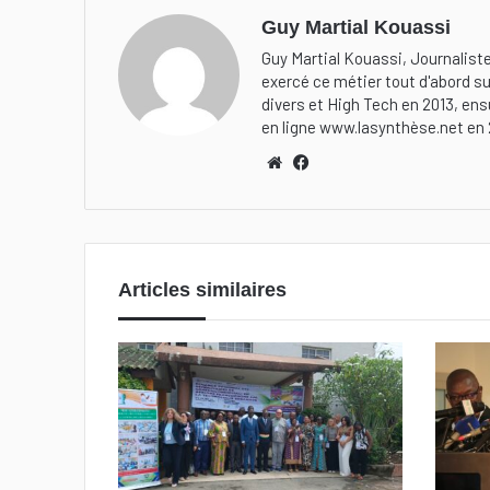
Guy Martial Kouassi
Guy Martial Kouassi, Journaliste
exercé ce métier tout d'abord su
divers et High Tech en 2013, ensu
en ligne www.lasynthèse.net en 
We
Fa
bsi
ceb
te
ook
Articles similaires