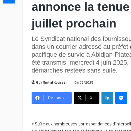
annonce la tenue 
juillet prochain
Le Syndicat national des fournisseur
dans un courrier adressé au préfet d
pacifique de survie à Abidjan-Plate
été transmis, mercredi 4 juin 2025, c
démarches restées sans suite.
Guy Martial Kouassi
04/06/2025
Linkedin
Messenger
Facebook
X
« Suite aux nombreuses correspondances d’interpella