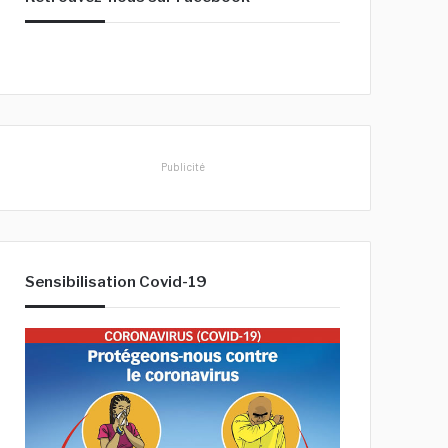
h
e
r
:
Publicité
Sensibilisation Covid-19