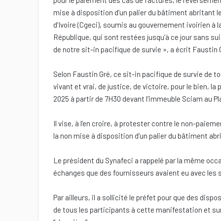
pour le paiement des cas de factures, le reversement
mise à disposition d’un palier du bâtiment abritant 
d’Ivoire (Cgeci), soumis au gouvernement ivoirien à
République, qui sont restées jusqu’à ce jour sans su
de notre sit-in pacifique de survie », a écrit Faustin 
Selon Faustin Gré, ce sit-in pacifique de survie de t
vivant et vrai, de justice, de victoire, pour le bien, la 
2025 à partir de 7H30 devant l’immeuble Sciam au Pla
Il vise, à l’en croire, à protester contre le non-paie
la non mise à disposition d’un palier du bâtiment abri
Le président du Synafeci a rappelé par la même occas
échanges que des fournisseurs avaient eu avec les s
Par ailleurs, il a sollicité le préfet pour que des dis
de tous les participants à cette manifestation et sur