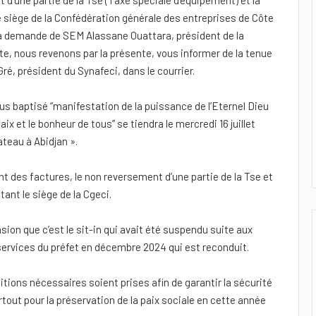
 d’une partie de la Tse (Taxe spéciale d’équipement) et la
le siège de la Confédération générale des entreprises de Côte
 la demande de SEM Alassane Ouattara, président de la
ite, nous revenons par la présente, vous informer de la tenue
Gré, président du Synafeci, dans le courrier.
ous baptisé ‘‘manifestation de la puissance de l’Eternel Dieu
paix et le bonheur de tous’’ se tiendra le mercredi 16 juillet
teau à Abidjan ».
ment des factures, le non reversement d’une partie de la Tse et
tant le siège de la Cgeci.
ion que c’est le sit-in qui avait été suspendu suite aux
ervices du préfet en décembre 2024 qui est reconduit.
positions nécessaires soient prises afin de garantir la sécurité
tout pour la préservation de la paix sociale en cette année