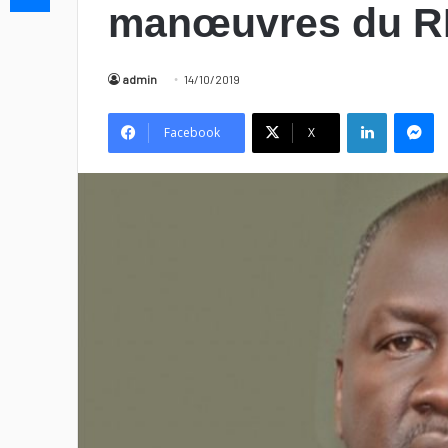
manœuvres du 
admin
14/10/2019
Linkedin
Messenger
Facebook
X