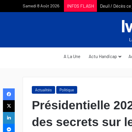
INFOS FLASH
Samedi 8 Août 2026
A La Une
Actu Handicap
A
Facebook
Actualités
Politique
X
Présidentielle 202
Linkedin
des secrets sur 
Messenger