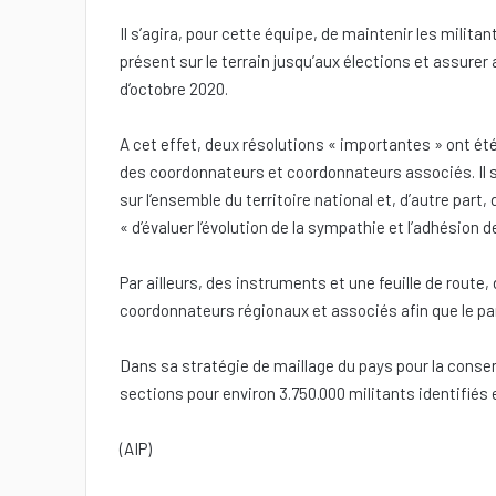
Il s’agira, pour cette équipe, de maintenir les milita
présent sur le terrain jusqu’aux élections et assurer a
d’octobre 2020.
A cet effet, deux résolutions « importantes » ont ét
des coordonnateurs et coordonnateurs associés. Il s
sur l’ensemble du territoire national et, d’autre part
« d’évaluer l’évolution de la sympathie et l’adhésion d
Par ailleurs, des instruments et une feuille de route
coordonnateurs régionaux et associés afin que le parti
Dans sa stratégie de maillage du pays pour la conserv
sections pour environ 3.750.000 militants identifiés e
(AIP)