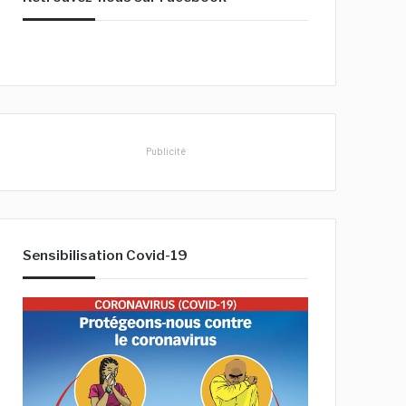
h
e
r
:
Publicité
Sensibilisation Covid-19