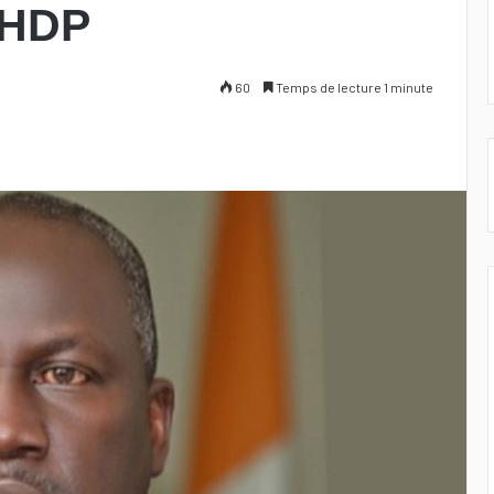
RHDP
60
Temps de lecture 1 minute