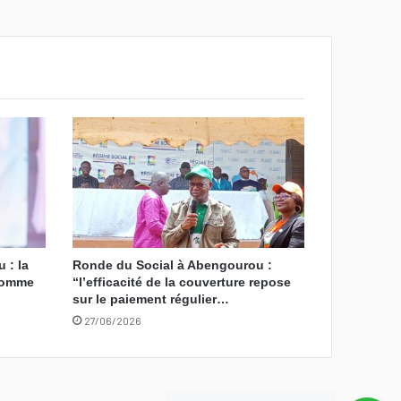
 : la
Ronde du Social à Abengourou :
 comme
“l’efficacité de la couverture repose
sur le paiement régulier…
27/06/2026