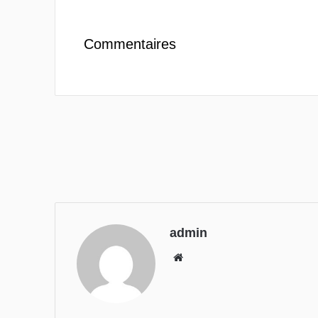
Commentaires
admin
We
bsi
te