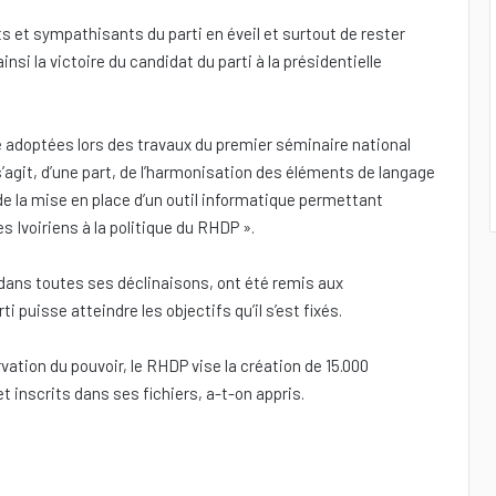
nts et sympathisants du parti en éveil et surtout de rester
insi la victoire du candidat du parti à la présidentielle
é adoptées lors des travaux du premier séminaire national
’agit, d’une part, de l’harmonisation des éléments de langage
, de la mise en place d’un outil informatique permettant
es Ivoiriens à la politique du RHDP ».
, dans toutes ses déclinaisons, ont été remis aux
 puisse atteindre les objectifs qu’il s’est fixés.
ation du pouvoir, le RHDP vise la création de 15.000
t inscrits dans ses fichiers, a-t-on appris.