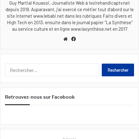
Guy Martial Kouassi, Journaliste Web à Ivoirehandicaptv.net
depuis 2019. Auparavant, j'ai exercé ce métier tout d'abord sur le
site internet www.lebabi.net dans les rubriques Faits divers et
High Tech en 2013, ensuite dans le journal papier ''La Synthèse''
au service culture et en ligne www.lasynthèse.net en 2017
We
Fa
bsi
ceb
te
ook
R
e
c
h
e
Retrouvez-nous sur Facebook
r
c
h
e
r
:
Publicité