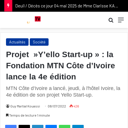
Recher
M
Actualités
Société
Projet »Y’ello Start-up » : la
Fondation MTN Côte d’Ivoire
lance la 4e édition
MTN Côte d’Ivoire a lancé, jeudi, à l'hôtel Ivoire, la
4e édition de son projet Yello Start-up.
Guy Martial Kouassi
08/07/2022
426
Temps de lecture 1 minute
Linkedin
Messenger
WhatsApp
Telegram