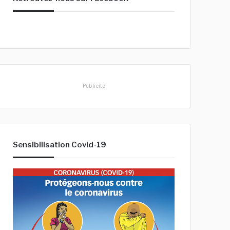
h
e
r
:
Publicité
Sensibilisation Covid-19