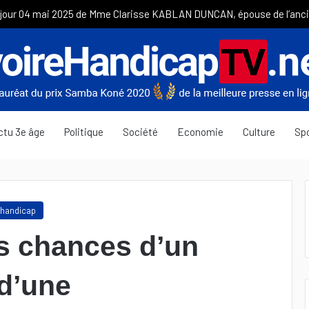
ctu 3e âge
Politique
Société
Economie
Culture
Sp
 handicap
es chances d’un
 d’une