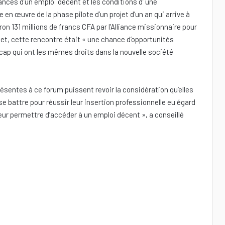
nces d’un emploi décent et les conditions d’ une
 en œuvre de la phase pilote d’un projet d’un an qui arrive à
iron 131 millions de francs CFA par l’Alliance missionnaire pour
jet, cette rencontre était « une chance d’opportunités
cap qui ont les mêmes droits dans la nouvelle société
entes à ce forum puissent revoir la considération qu’elles
e battre pour réussir leur insertion professionnelle eu égard
leur permettre d’accéder à un emploi décent », a conseillé