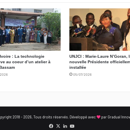
Ivoire : La technologie
UNJCI : Marie-Laure N’Goran, 
ve au coeur d’un atelier à
nouvelle Présidente officielle
Bassam
installée
/2026
05/07/2026
yright 2018 - 2026, Tous droits réservés. Développé avec
par
Gradual Inno
Facebook
X
Linkedin
YouTube
Sofriend