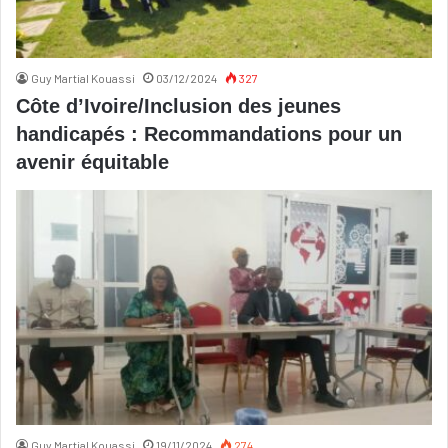
Guy Martial Kouassi
03/12/2024
327
Côte d’Ivoire/Inclusion des jeunes
handicapés : Recommandations pour un
avenir équitable
Guy Martial Kouassi
19/11/2024
274