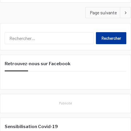
Page suivante
R
e
c
h
e
Retrouvez-nous sur Facebook
r
c
h
e
r
:
Publicité
Sensibilisation Covid-19