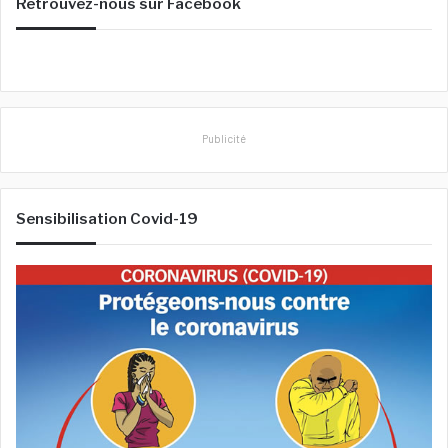
Retrouvez-nous sur Facebook
r
c
h
e
r
:
Publicité
Sensibilisation Covid-19