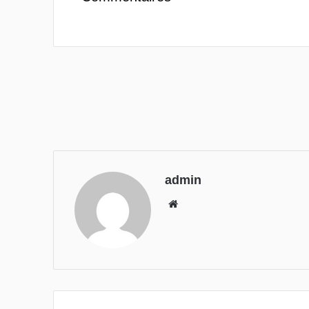
admin
We
bsi
te