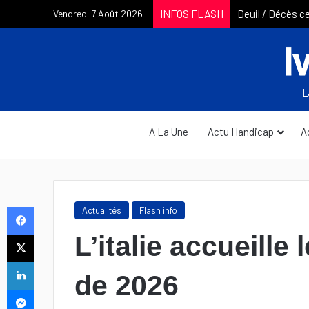
INFOS FLASH
Vendredi 7 Août 2026
A La Une
Actu Handicap
A
Facebook
Actualités
Flash info
X
L’italie accueille
Linkedin
de 2026
Messenger