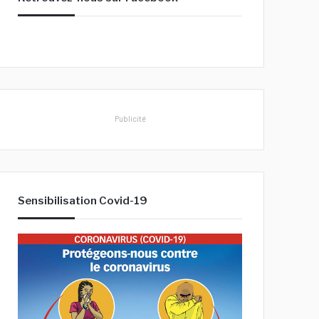
h
e
r
:
Publicité
Sensibilisation Covid-19